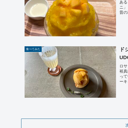
ある
ニ」
昔の
ド
食べてみた
U
ロサ
裕真
って
ーキ