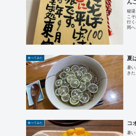
ん
秘湯
こそ
行く
岡へ
夏
食べてみた
暑い
きた
コ
食べてみた
暑い