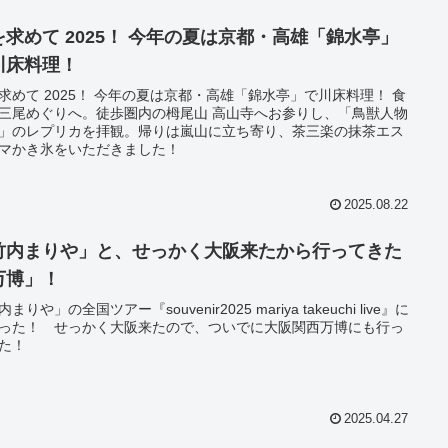
を求めて 2025！ 今年の夏は京都・高雄「錦水亭」
川床料理！
求めて 2025！ 今年の夏は京都・高雄「錦水亭」で川床料理！ 食
三尾めぐりへ。徒歩圏内の栂尾山 高山寺へお参りし、「鳥獣人物
」のレプリカを拝観。帰りは嵐山に立ち寄り、茶三楽の抹茶エス
マかき氷をいただきました！
2025.08.22
竹内まりや」と、せっかく大阪来たから行ってきた
万博」！
まりや」の全国ツアー『souvenir2025 mariya takeuchi live』に
った！ せっかく大阪来たので、ついでに大阪関西万博にも行っ
た！
2025.04.27