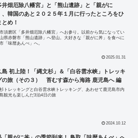
多井畑厄除八幡宮」と「熊山遺跡」と「親がに
」、韓国のあと２０２５年１月に行ったところをひ
まとめ！
市須磨区「多井畑厄除八幡宮」へお参り。以前から気になってい
山県赤磐市「熊山遺跡」へ登山。大好きな「親がに丼」を食べに
市「味暦あんべ」へ。
2025.01.31
久島 初上陸！「縄文杉」＆「白谷雲水峡」トレッキ
グの旅（その３） 苔むす森から海路 鹿児島へ 編
杉トレッキングと白谷雲水峡トレッキング、あわせて鹿児島市内
島観光も楽しんだ3泊4日の旅
2024.10.12
品「親がに丼」の季節到来！ 鳥取「味暦あんべ」へ