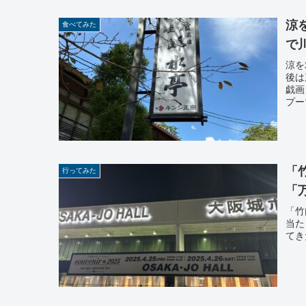
涼
食べてみた
で
涼を
後は
戯画
プー
「
行ってみた
「
「竹内
当た
てき