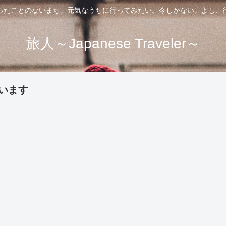
ったことのないまち。元気なうちに行ってみたい。今しかない。よし、
旅人～Japanese Traveler～
います