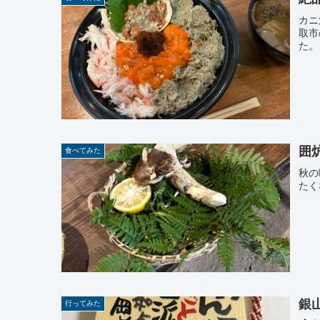
カニ
取市
た。
囲
食べてみた
秋の
たく
銀
行ってみた