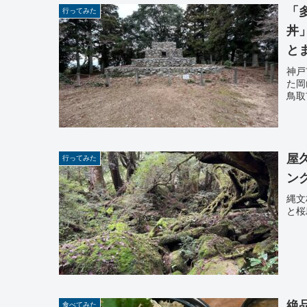
「
行ってみた
丼
と
神戸
た岡
鳥取
屋
行ってみた
ン
縄文
と桜
絶
食べてみた