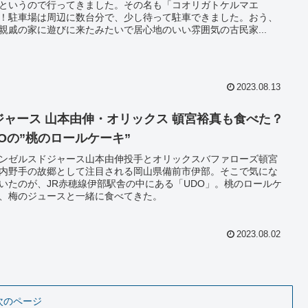
というので行ってきました。その名も「コオリガトケルマエ
！駐車場は周辺に数台分で、少し待って駐車できました。おう、
親戚の家に遊びに来たみたいで居心地のいい雰囲気の古民家...
2023.08.13
ジャース 山本由伸・オリックス 頓宮裕真も食べた？
DOの”桃のロールケーキ”
ンゼルスドジャース山本由伸投手とオリックスバファローズ頓宮
内野手の故郷として注目される岡山県備前市伊部。そこで気にな
いたのが、JR赤穂線伊部駅舎の中にある「UDO」。桃のロールケ
、梅のジュースと一緒に食べてきた。
2023.08.02
次のページ