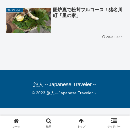
囲炉裏で松茸フルコース！猪名川
食べてみた
町「里の家」
2023.10.27
旅人～Japanese Traveler～
© 2023 旅人～Japanese Traveler～.
ホーム
検索
トップ
サイドバー