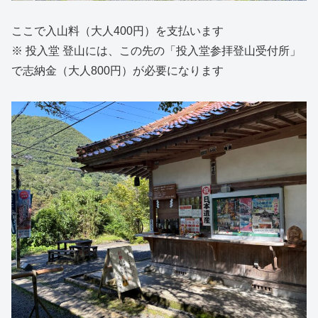
ここで入山料（大人400円）を支払います
※ 投入堂 登山には、この先の「投入堂参拝登山受付所」
で志納金（大人800円）が必要になります