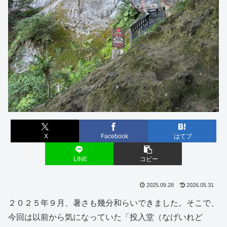
X
Facebook
はてブ
LINE
コピー
2025.09.28
2026.05.31
２０２５年９月、暑さも幾分和らいできました。そこで、
今回は以前から気になっていた「投入堂（なげいれど