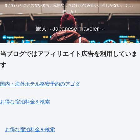
まだ行ったことのないまち。元気なうちに行ってみたい。今しかない。よし、
行こう！
旅人～Japanese Traveler～
当ブログではアフィリエイト広告を利用していま
す
国内・海外ホテル格安予約のアゴダ
お得な宿泊料金を検索
お得な宿泊料金を検索