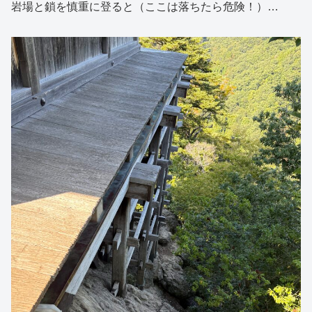
岩場と鎖を慎重に登ると（ここは落ちたら危険！）…