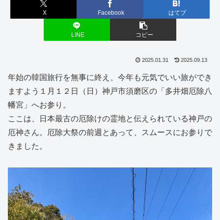
X
Facebook
はてブ
LINE
コピー
2025.01.31
2025.09.13
年始の韓国旅行を無事に終え、今年も元気でいい旅ができ
ますよう１月１２日（日）神戸市須磨区の「多井畑厄除八
幡宮」へお参り。
ここは、日本最古の厄除けの霊地と伝えられている神戸の
厄神さん。厄除大祭の前週とあって、スムースにお参りで
きました。