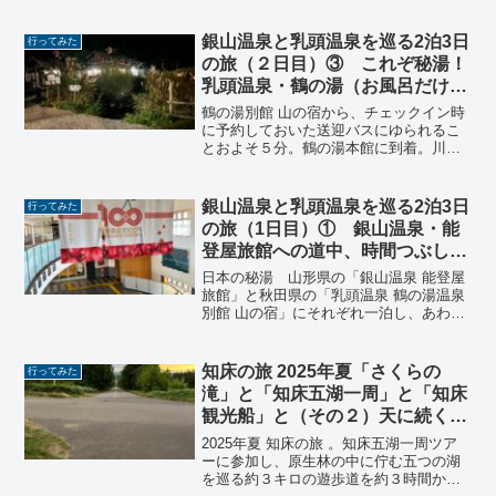
銀山温泉と乳頭温泉を巡る2泊3日
行ってみた
の旅（２日目）③ これぞ秘湯！
乳頭温泉・鶴の湯（お風呂だけ）
編
鶴の湯別館 山の宿から、チェックイン時
に予約しておいた送迎バスにゆられるこ
とおよそ５分。鶴の湯本館に到着。川の
せせらぎが聞こえ、まるで別世界に来た
よう。まさに秘湯！混浴露天風呂もサイ
コーでした！
銀山温泉と乳頭温泉を巡る2泊3日
行ってみた
の旅（1日目）① 銀山温泉・能
登屋旅館への道中、時間つぶしに
入った「コーヒー屋おおもり」が
日本の秘湯 山形県の「銀山温泉 能登屋
すごかった！編
旅館」と秋田県の「乳頭温泉 鶴の湯温泉
別館 山の宿」にそれぞれ一泊し、あわせ
て盛岡市の「そば処東家」でわんこそば
を食べる2泊3日の旅。
知床の旅 2025年夏「さくらの
行ってみた
滝」と「知床五湖一周」と「知床
観光船」と（その２）天に続く道
もよかった 編
2025年夏 知床の旅 。知床五湖一周ツア
ーに参加し、原生林の中に佇む五つの湖
を巡る約３キロの遊歩道を約３時間かけ