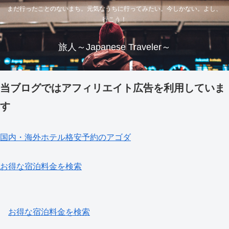
まだ行ったことのないまち。元気なうちに行ってみたい。今しかない。よし、
行こう！
旅人～Japanese Traveler～
当ブログではアフィリエイト広告を利用していま
す
国内・海外ホテル格安予約のアゴダ
お得な宿泊料金を検索
お得な宿泊料金を検索