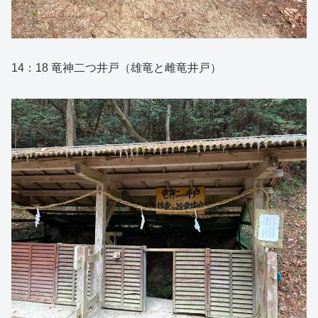
14：18 竜神二つ井戸（雄竜と雌竜井戸）