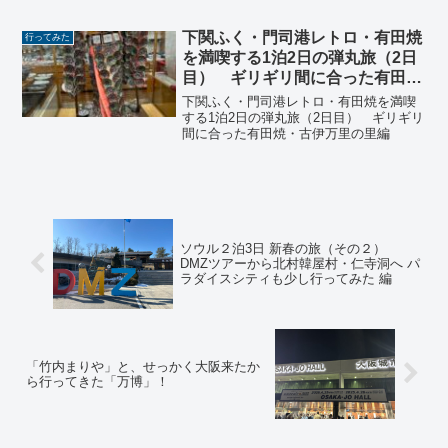
て散策。その後、知床観光船おーろら３
に乗船し、ルシャ湾航路をクルージン
グ。オシンコシンの滝を見学し、夕日に
下関ふく・門司港レトロ・有田焼
行ってみた
浮かぶ天に続く道に感動！
を満喫する1泊2日の弾丸旅（2日
目） ギリギリ間に合った有田
焼・古伊万里の里編
下関ふく・門司港レトロ・有田焼を満喫
する1泊2日の弾丸旅（2日目） ギリギリ
間に合った有田焼・古伊万里の里編
ソウル２泊3日 新春の旅（その２）
DMZツアーから北村韓屋村・仁寺洞へ パ
ラダイスシティも少し行ってみた 編
「竹内まりや」と、せっかく大阪来たか
ら行ってきた「万博」！