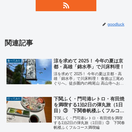
goodluck
関連記事
涼を求めて 2025！ 今年の夏は京
食べてみた
都・高雄「錦水亭」で川床料理！
涼を求めて 2025！ 今年の夏は京都・高
雄「錦水亭」で川床料理！ 食後は三尾め
ぐりへ。徒歩圏内の栂尾山 高山寺へお参
りし、「鳥獣人物戯画」のレプリカを拝
観。帰りは嵐山に立ち寄り、茶三楽の抹
茶エスプーマかき氷をいただきました！
下関ふく・門司港レトロ・有田焼
行ってみた
を満喫する1泊2日の弾丸旅（1日
目）③ 下関春帆楼ふくフルコー
ス満喫編
下関ふく・門司港レトロ・有田焼を満喫
する1泊2日の弾丸旅（1日目）③ 下関春
帆楼ふくフルコース満喫編