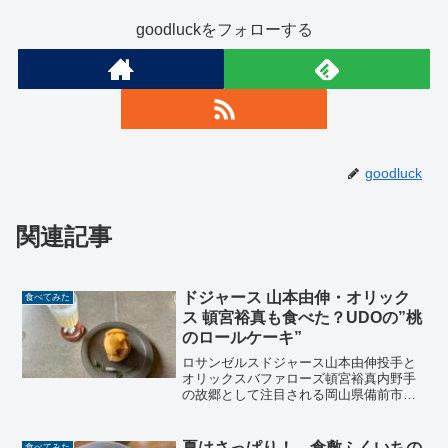
goodluckをフォローする
goodluck
関連記事
ドジャース 山本由伸・オリック
食べてみた
ス 頓宮裕真も食べた？UDOの”桃
のロールケーキ”
ロサンゼルスドジャース山本由伸投手と
オリックスバファローズ頓宮裕真内野手
の故郷として注目される岡山県備前市伊
部。そこで気になっていたのが、JR赤穂
線伊部駅舎の中にある「UDO」。桃のロ
ールケーキ、梅のジュースと一緒に食べ
夏はさっぱり！ 倉敷ふくいちの
食べてみた