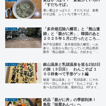
てきた。
「すだちそば」
暑い夏はさっぱりと すだちそば 倉敷
のそば処 ふくいちで食べてきた。
「多井畑厄除八幡宮」と「熊山遺
行ってみた
跡」と「親がに丼」、韓国のあと
２０２５年１月に行ったところを
ひとまとめ！
神戸市須磨区「多井畑厄除八幡宮」へお
参り。以前から気になっていた岡山県赤
磐市「熊山遺跡」へ登山。大好きな「親
がに丼」を食べに鳥取市「味暦あんべ」
へ。
銀山温泉と乳頭温泉を巡る2泊3日
行ってみた
の旅（３日目） わんこそば １
００杯食べて手形ゲット編
秘湯「銀山温泉」と「乳頭温泉」にそれ
ぞれ一泊し、あわせて「わんこそば」を
食べる2泊3日の旅。最終日は、NYタイム
ズが「2023年に行くべき52カ所」の旅行
先としてロンドンに続く2位に選んだ街、
盛岡へ。東家本店でわんこそば １００杯
絶品「親がに丼」の季節到来！
食べてみた
食べて手形ゲット！
鳥取「味暦あんべ」へ