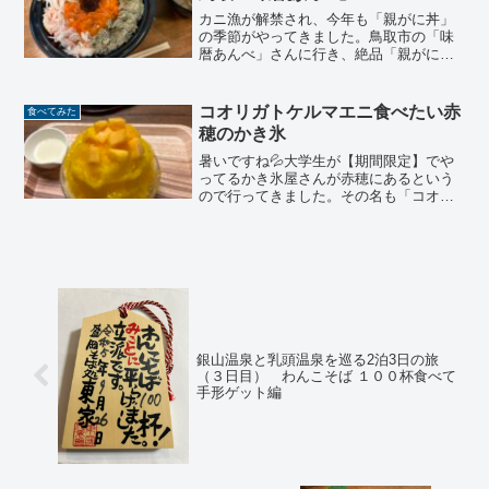
カニ漁が解禁され、今年も「親がに丼」
の季節がやってきました。鳥取市の「味
暦あんべ」さんに行き、絶品「親がに
丼」を食べてきました。
コオリガトケルマエニ食べたい赤
食べてみた
穂のかき氷
暑いですね💦大学生が【期間限定】でや
ってるかき氷屋さんが赤穂にあるという
ので行ってきました。その名も「コオリ
ガトケルマエニ」！駐車場は周辺に数台
分で、少し待って駐車できました。お
う、昔の親戚の家に遊びに来たみたいで
居心地のいい雰囲気の古民家...
銀山温泉と乳頭温泉を巡る2泊3日の旅
（３日目） わんこそば １００杯食べて
手形ゲット編