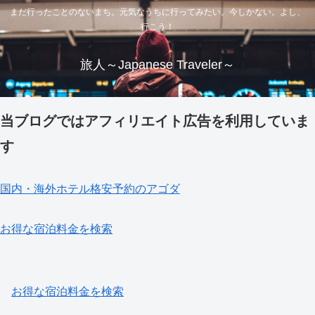
まだ行ったことのないまち。元気なうちに行ってみたい。今しかない。よし、
行こう！
旅人～Japanese Traveler～
当ブログではアフィリエイト広告を利用していま
す
国内・海外ホテル格安予約のアゴダ
お得な宿泊料金を検索
お得な宿泊料金を検索