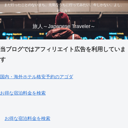
まだ行ったことのないまち。元気なうちに行ってみたい。今しかない。よし、
行こう！
旅人～Japanese Traveler～
当ブログではアフィリエイト広告を利用していま
す
国内・海外ホテル格安予約のアゴダ
お得な宿泊料金を検索
お得な宿泊料金を検索