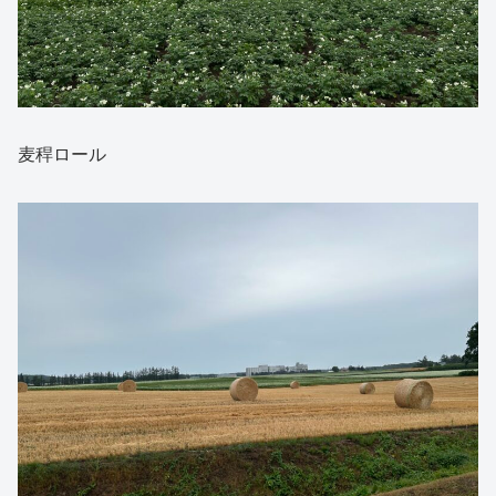
麦稈ロール