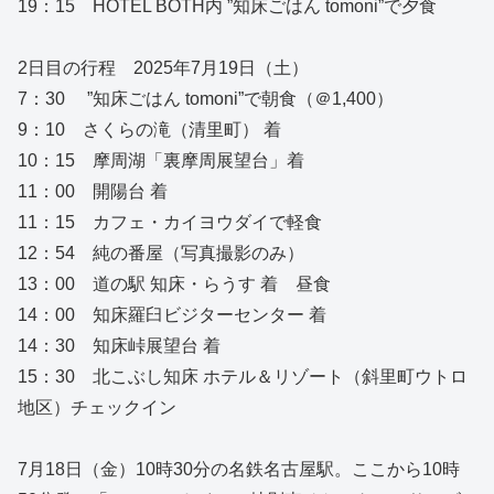
19：15 HOTEL BOTH内 ”知床ごはん tomoni”で夕食
2日目の行程 2025年7月19日（土）
7：30 ”知床ごはん tomoni”で朝食（＠1,400）
9：10 さくらの滝（清里町） 着
10：15 摩周湖「裏摩周展望台」着
11：00 開陽台 着
11：15 カフェ・カイヨウダイで軽食
12：54 純の番屋（写真撮影のみ）
13：00 道の駅 知床・らうす 着 昼食
14：00 知床羅臼ビジターセンター 着
14：30 知床峠展望台 着
15：30 北こぶし知床 ホテル＆リゾート（斜里町ウトロ
地区）チェックイン
7月18日（金）10時30分の名鉄名古屋駅。ここから10時