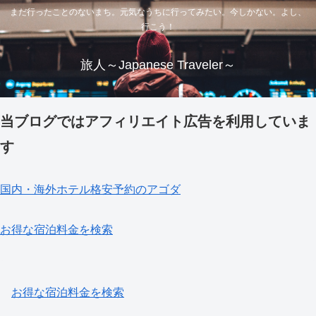
まだ行ったことのないまち。元気なうちに行ってみたい。今しかない。よし、
行こう！
旅人～Japanese Traveler～
当ブログではアフィリエイト広告を利用していま
す
国内・海外ホテル格安予約のアゴダ
お得な宿泊料金を検索
お得な宿泊料金を検索