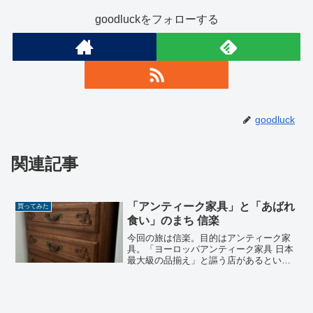
goodluckをフォローする
goodluck
関連記事
「アンティーク家具」と「あばれ
買ってみた
食い」のまち 信楽
今回の旅は信楽。目的はアンティーク家
具。「ヨーロッパアンティーク家具 日本
最大級の品揃え」と謳う店があるという
ので行った。店の名前は「アンティーク
フレックス」。フランス製の猫脚チェス
トを購入。帰路、「名物 あばれ食い 魚
松」で松茸をお腹一杯食べた。