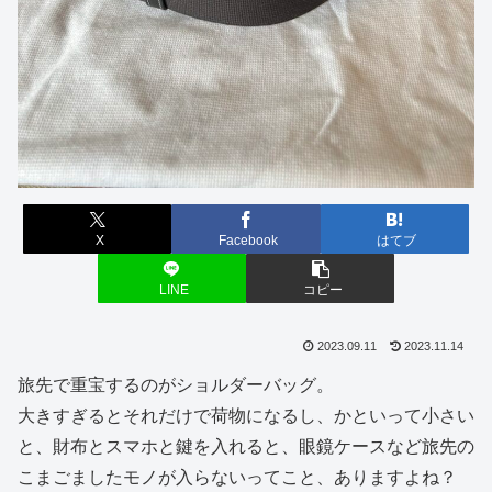
X
Facebook
はてブ
LINE
コピー
2023.09.11
2023.11.14
旅先で重宝するのがショルダーバッグ。
大きすぎるとそれだけで荷物になるし、かといって小さい
と、財布とスマホと鍵を入れると、眼鏡ケースなど旅先の
こまごましたモノが入らないってこと、ありますよね？