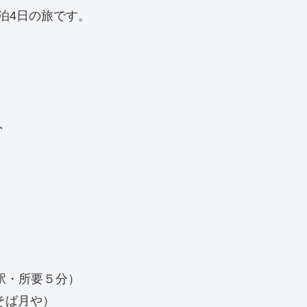
泊4日の旅です。
へ
・所要５分）
そば月や）