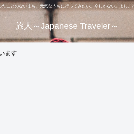
ったことのないまち。元気なうちに行ってみたい。今しかない。よし、
旅人～Japanese Traveler～
います