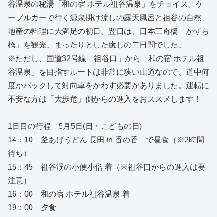
谷温泉の秘湯「和の宿 ホテル祖谷温泉」をチョイス。ケ
ーブルカーで行く源泉掛け流しの露天風呂と祖谷の自然、
地産の料理に大満足の初日。翌日は、日本三奇橋「かずら
橋」を観光。まったりとした癒しの二日間でした。
※ただし、国道32号線「祖谷口」から「和の宿 ホテル祖
谷温泉」を目指すルートは非常に狭い山道なので、道中何
度かバックして対向車をかわす必要がありました。運転に
不安な方は「大歩危」側からの進入をおススメします！
1日目の行程 5月5日(日・こどもの日)
14：10 釜あげうどん 長田 in 香の香 で昼食（※2時間
待ち）
15：45 祖谷渓の小便小僧 着（※祖谷口からの進入は要
注意）
16：00 和の宿 ホテル祖谷温泉 着
19：00 夕食