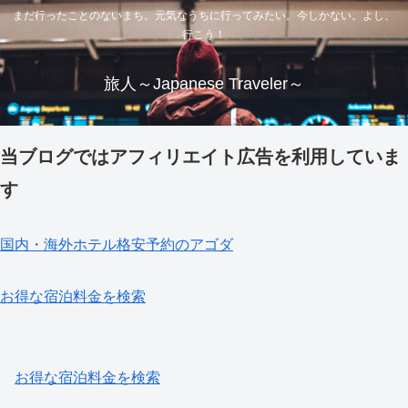
まだ行ったことのないまち。元気なうちに行ってみたい。今しかない。よし、
行こう！
旅人～Japanese Traveler～
当ブログではアフィリエイト広告を利用していま
す
国内・海外ホテル格安予約のアゴダ
お得な宿泊料金を検索
お得な宿泊料金を検索