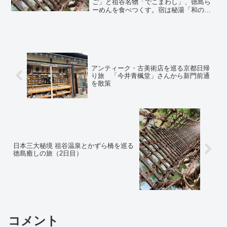
ご」と祖谷名物「でこまわし」、徳島ら
ーめんを食べつくす。宿は秘湯「和の宿
ホテル祖谷温泉」。ケーブルカーで行く
源泉掛け流しの露天風呂にも大満足。癒
しと満腹の祖谷渓1泊2日の旅。
アンティーク・古美術店を巡る京都日帰
り旅 「今井青楓堂」さんから新門前通
を散策
日本三大秘境 祖谷温泉とかずら橋を巡る
徳島癒しの旅（2日目）
コメント