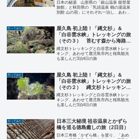
入った「コーヒー屋おおもり」が
日本の秘湯 山形県の「銀山温泉 能登屋
すごかった！編
旅館」と秋田県の「乳頭温泉 鶴の湯温泉
別館 山の宿」にそれぞれ一泊し、あわせ
て盛岡市の「そば処東家」でわんこそば
を食べる2泊3日の旅。
屋久島 初上陸！「縄文杉」＆
行ってみた
「白谷雲水峡」トレッキングの旅
（その３） 苔むす森から海路
鹿児島へ 編
縄文杉トレッキングと白谷雲水峡トレッ
キング、あわせて鹿児島市内と桜島観光
も楽しんだ3泊4日の旅
屋久島 初上陸！「縄文杉」＆
行ってみた
「白谷雲水峡」トレッキングの旅
（その２） 縄文杉トレッキング
編
縄文杉トレッキングと白谷雲水峡トレッ
キング、あわせて鹿児島市内と桜島観光
も楽しんだ3泊4日の旅
日本三大秘境 祖谷温泉とかずら
行ってみた
橋を巡る徳島癒しの旅（2日目）
日本三奇橋「かずら橋」を渡り、「あめ