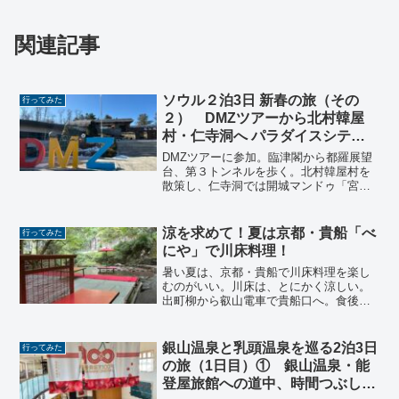
関連記事
ソウル２泊3日 新春の旅（その
行ってみた
２） DMZツアーから北村韓屋
村・仁寺洞へ パラダイスシティ
も少し行ってみた 編
DMZツアーに参加。臨津閣から都羅展望
台、第３トンネルを歩く。北村韓屋村を
散策し、仁寺洞では開城マンドゥ「宮」
でマンドゥを食べる。仁川では空港限定
「仁川アンニョンサンド」を買いに
「PARIS BAGUETTE」へ。パラダイス
涼を求めて！夏は京都・貴船「べ
行ってみた
シティも散策。
にや」で川床料理！
暑い夏は、京都・貴船で川床料理を楽し
むのがいい。川床は、とにかく涼しい。
出町柳から叡山電車で貴船口へ。食後
は、貴船神社周辺を散策するもよし。
銀山温泉と乳頭温泉を巡る2泊3日
行ってみた
の旅（1日目）① 銀山温泉・能
登屋旅館への道中、時間つぶしに