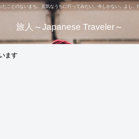
ったことのないまち。元気なうちに行ってみたい。今しかない。よし、
旅人～Japanese Traveler～
います