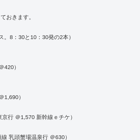
しておきます。
。8：30と10：30発の2本）
＠420）
1,690）
京行 ＠1,570 新幹線ｅチケ）
頭線 乳頭蟹場温泉行 ＠630）